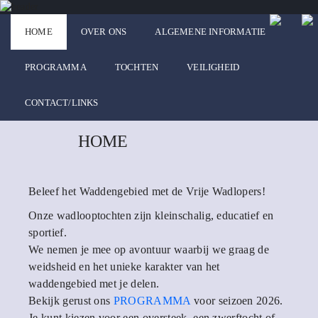
HOME
OVER ONS
ALGEMENE INFORMATIE
PROGRAMMA
TOCHTEN
VEILIGHEID
CONTACT/LINKS
HOME
Beleef het Waddengebied met de Vrije Wadlopers!
Onze wadlooptochten zijn kleinschalig, educatief en
sportief.
We nemen je mee op avontuur waarbij we graag de
weidsheid en het unieke karakter van het
waddengebied met je delen.
Bekijk gerust ons
PROGRAMMA
voor seizoen 2026.
Je kunt kiezen voor een oversteek, een zwerftocht of